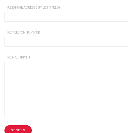
IHRE E-MAIL-ADRESSE (PFLICHTFELD)
IHRE TELEFONNUMMER
IHRE NACHRICHT